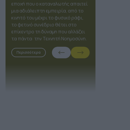
Expo 2026, το OmniMarketing
Conference έρχεται να
επαναπροσδιορίσει τον τρόπο
που τα brands συνδέονται με τους
ανθρώπους, τοποθετώντας την
Τεχνητή Νοημοσύνη στη θέση του
συνοδηγού.
Περισσότερα