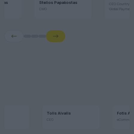
Chatzopoul
ulas
Stelios Papakostas
CEO, Country H
CMO
Global Payment
aj
Tolis Aivalis
Fotis A
CEO
eCommerce