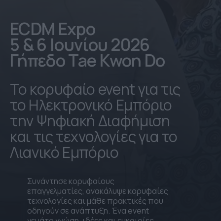
ECDM Expo
5 & 6 Ιουνίου 2026
Γήπεδο Tae Kwon Do
Το κορυφαίο event για τις
το Ηλεκτρονικό Εμπόριο
την Ψηφιακή Διαφήμιση
και τις τεχνολογίες για το
Λιανικό Εμπόριο
Συνάντησε κορυφαίους
επαγγελματίες, ανακάλυψε κορυφαίες
τεχνολογίες και μάθε πρακτικές που
οδηγούν σε ανάπτυξη. Ένα event
γεμάτο γνώση, ιδέες και ευκαιρίες