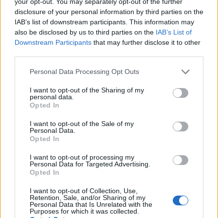
your opt-out. You may separately opt-out of the further
disclosure of your personal information by third parties on the
Dimitris Theofanous
IAB’s list of downstream participants. This information may
Managing Director, eTURN
also be disclosed by us to third parties on the
IAB’s List of
Downstream Participants
that may further disclose it to other
third parties.
June 5, 6, 2026
Please note that this website/app uses one or more Google
Personal Data Processing Opt Outs
services and may gather and store information including but
not limited to your visit or usage behaviour. You may click to
I want to opt-out of the Sharing of my
personal data.
grant or deny consent to Google and its third-party tags to
Opted In
use your data for below specified purposes in below Google
Friday, June 5, 2026
Saturday, June 6, 2026
consent section.
I want to opt-out of the Sale of my
Personal Data.
OmniCommerce
Digital Agencies Roundtable
Opted In
I want to opt-out of processing my
12:00 - 12:45
12:45 - 13
Personal Data for Targeted Advertising.
Opted In
I want to opt-out of Collection, Use,
Retention, Sale, and/or Sharing of my
Personal Data that Is Unrelated with the
Opening - Welcome remarks
Firesi
Purposes for which it was collected.