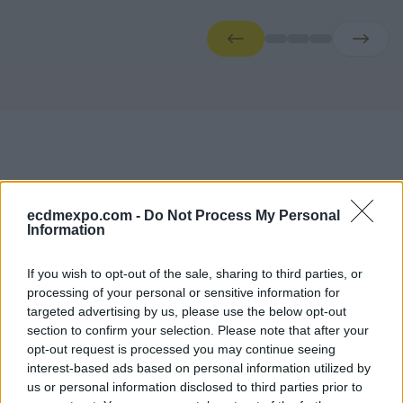
ecdmexpo.com -
Do Not Process My Personal
Information
Conference Agendas
If you wish to opt-out of the sale, sharing to third parties, or
processing of your personal or sensitive information for
Faliro Sports Pavilion — Main Stage
targeted advertising by us, please use the below opt-out
Moderators
section to confirm your selection. Please note that after your
opt-out request is processed you may continue seeing
Dimitris Mallas
interest-based ads based on personal information utilized by
Journalist CNN Greece
us or personal information disclosed to third parties prior to