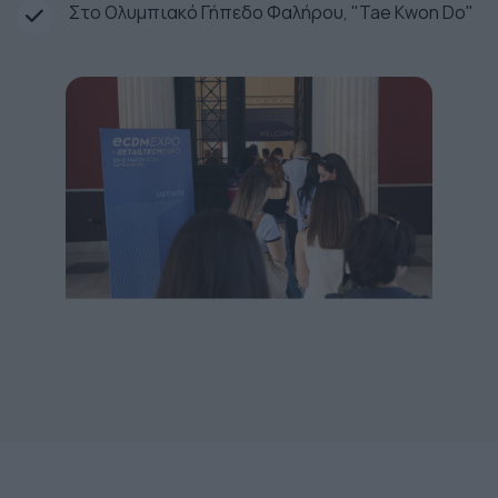
Στο Ολυμπιακό Γήπεδο Φαλήρου, "Tae Kwon Do"