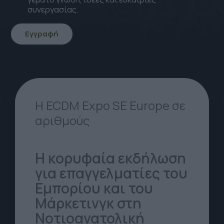
συνεργασίας.
Εγγραφή
icon
icon-
Arrow-
down
Η ECDM Expo SE Europe σε
αριθμούς
Η κορυφαία εκδήλωση
για επαγγελματίες του
Εμπορίου και του
Μάρκετινγκ στη
Νοτιοανατολική