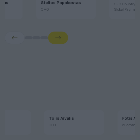
Chatzopoul
ulas
Stelios Papakostas
CEO, Country H
CMO
Global Payment
aj
Tolis Aivalis
Fotis A
CEO
eCommerce