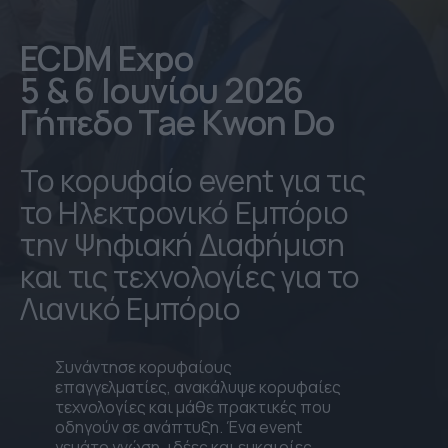
ECDM Expo
5 & 6 Ιουνίου 2026
Γήπεδο Tae Kwon Do
Το κορυφαίο event για τις
το Ηλεκτρονικό Εμπόριο
την Ψηφιακή Διαφήμιση
και τις τεχνολογίες για το
Λιανικό Εμπόριο
Συνάντησε κορυφαίους
επαγγελματίες, ανακάλυψε κορυφαίες
τεχνολογίες και μάθε πρακτικές που
οδηγούν σε ανάπτυξη. Ένα event
γεμάτο γνώση, ιδέες και ευκαιρίες