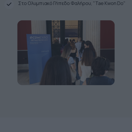
Στο Ολυμπιακό Γήπεδο Φαλήρου, "Tae Kwon Do"