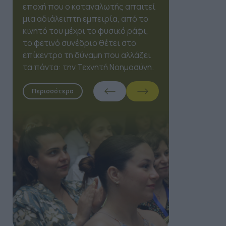
Expo 2026, το OmniMarketing
Conference έρχεται να
επαναπροσδιορίσει τον τρόπο
που τα brands συνδέονται με τους
ανθρώπους, τοποθετώντας την
Τεχνητή Νοημοσύνη στη θέση του
συνοδηγού.
Περισσότερα