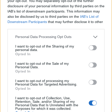
your opt-out. You may separately opt-out of the further
disclosure of your personal information by third parties on the
Dimitris Theofanous
IAB’s list of downstream participants. This information may
Managing Director, eTURN
also be disclosed by us to third parties on the
IAB’s List of
Downstream Participants
that may further disclose it to other
third parties.
June 5, 6, 2026
Please note that this website/app uses one or more Google
Personal Data Processing Opt Outs
services and may gather and store information including but
not limited to your visit or usage behaviour. You may click to
I want to opt-out of the Sharing of my
personal data.
grant or deny consent to Google and its third-party tags to
Opted In
use your data for below specified purposes in below Google
Friday, June 5, 2026
Saturday, June 6, 2026
consent section.
I want to opt-out of the Sale of my
Personal Data.
OmniCommerce
Digital Agencies Roundtable
Opted In
I want to opt-out of processing my
12:00 - 12:45
12:45 - 13
Personal Data for Targeted Advertising.
Opted In
I want to opt-out of Collection, Use,
Retention, Sale, and/or Sharing of my
Personal Data that Is Unrelated with the
Opening - Welcome remarks
Firesi
Purposes for which it was collected.