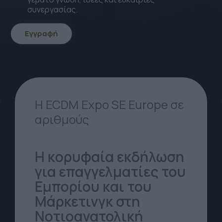
συνεργασίας.
Εγγραφή
icon
icon-
Arrow-
down
Η ECDM Expo SE Europe σε
αριθμούς
Η κορυφαία εκδήλωση
για επαγγελματίες του
Εμπορίου και του
Μάρκετινγκ στη
Νοτιοανατολική