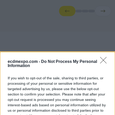
ecdmexpo.com -
Do Not Process My Personal
Information
Conference Agendas
If you wish to opt-out of the sale, sharing to third parties, or
processing of your personal or sensitive information for
Faliro Sports Pavilion — Main Stage
targeted advertising by us, please use the below opt-out
Moderators
section to confirm your selection. Please note that after your
opt-out request is processed you may continue seeing
Dimitris Mallas
interest-based ads based on personal information utilized by
Journalist CNN Greece
us or personal information disclosed to third parties prior to