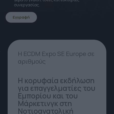
συνεργασίας.
Εγγραφή
icon
icon-
Arrow-
down
Η ECDM Expo SE Europe σε
αριθμούς
Η κορυφαία εκδήλωση
για επαγγελματίες του
Εμπορίου και του
Μάρκετινγκ στη
Νοτιοανατολική