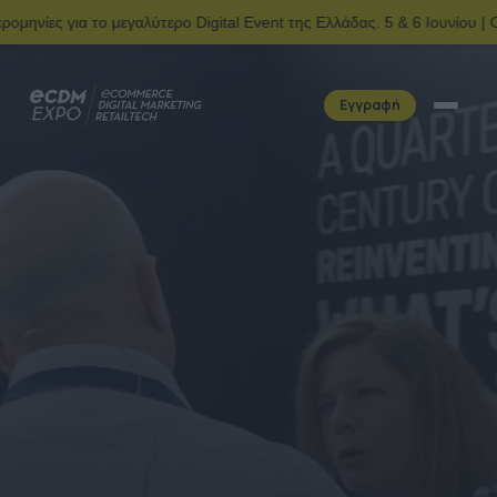
 μεγαλύτερο Digital Event της Ελλάδας. 5 & 6 Ιουνίου | Ολυμπιακό Kέ
Εγγραφή