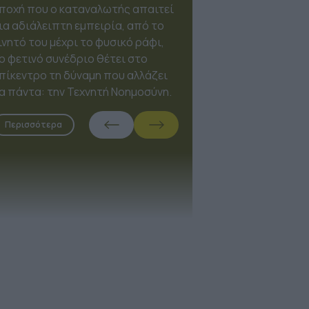
Expo 2026, το OmniMarketing
Conference έρχεται να
επαναπροσδιορίσει τον τρόπο
που τα brands συνδέονται με τους
ανθρώπους, τοποθετώντας την
Τεχνητή Νοημοσύνη στη θέση του
συνοδηγού.
Περισσότερα