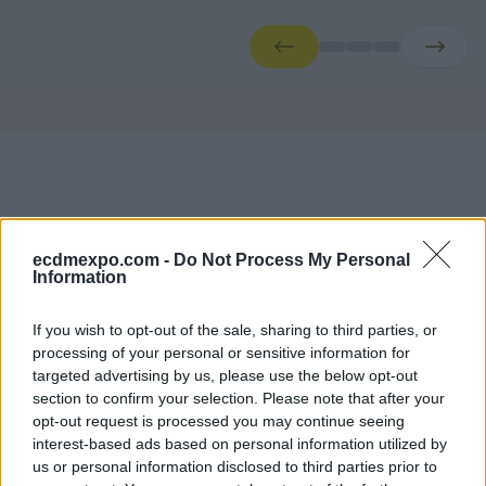
ecdmexpo.com -
Do Not Process My Personal
Information
Conference Agendas
If you wish to opt-out of the sale, sharing to third parties, or
processing of your personal or sensitive information for
Faliro Sports Pavilion — Main Stage
targeted advertising by us, please use the below opt-out
Moderators
section to confirm your selection. Please note that after your
opt-out request is processed you may continue seeing
Dimitris Mallas
interest-based ads based on personal information utilized by
Journalist CNN Greece
us or personal information disclosed to third parties prior to