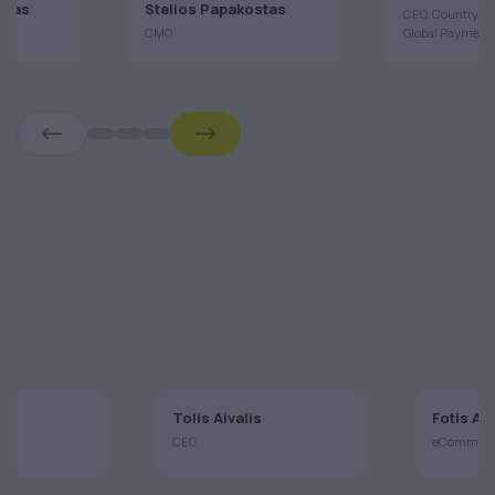
Chatzopoul
ulas
Stelios Papakostas
CEO, Country H
CMO
Global Payment
aj
Tolis Aivalis
Fotis A
CEO
eCommerce