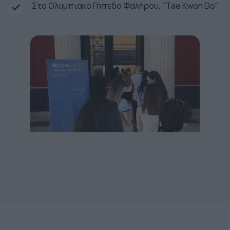
Στο Ολυμπιακό Γήπεδο Φαλήρου, "Tae Kwon Do"