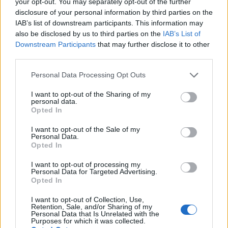
your opt-out. You may separately opt-out of the further
disclosure of your personal information by third parties on the
Dimitris Theofanous
IAB’s list of downstream participants. This information may
Managing Director, eTURN
also be disclosed by us to third parties on the
IAB’s List of
Downstream Participants
that may further disclose it to other
third parties.
June 5, 6, 2026
Please note that this website/app uses one or more Google
Personal Data Processing Opt Outs
services and may gather and store information including but
not limited to your visit or usage behaviour. You may click to
I want to opt-out of the Sharing of my
personal data.
grant or deny consent to Google and its third-party tags to
Opted In
use your data for below specified purposes in below Google
Friday, June 5, 2026
Saturday, June 6, 2026
consent section.
I want to opt-out of the Sale of my
Personal Data.
OmniCommerce
Digital Agencies Roundtable
Opted In
I want to opt-out of processing my
12:00 - 12:45
12:45 - 13
Personal Data for Targeted Advertising.
Opted In
I want to opt-out of Collection, Use,
Retention, Sale, and/or Sharing of my
Personal Data that Is Unrelated with the
Opening - Welcome remarks
Firesi
Purposes for which it was collected.